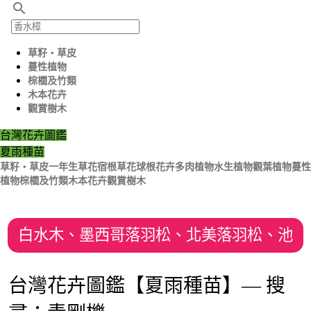
search
草籽‧草皮
蔓性植物
棕櫚及竹類
木本花卉
觀賞樹木
台灣花卉圖鑑
夏雨種苗
草籽‧草皮
一年生草花
宿根草花
球根花卉
多肉植物
水生植物
觀葉植物
蔓性
植物
棕櫚及竹類
木本花卉
觀賞樹木
白水木、墨西哥落羽松、北美落羽松、池
杉、雞蛋花、緬梔、青龍珠
台灣花卉圖鑑【夏雨種苗】— 搜