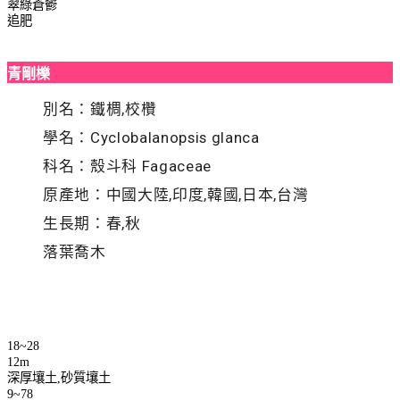
翠綠蒼鬱
追肥
青剛櫟
別名：鐵椆,校欑
學名：Cyclobalanopsis glanca
科名：殼斗科 Fagaceae
原產地：中國大陸,印度,韓國,日本,台灣
生長期：春,秋
落葉喬木
18~28
12m
深厚壤土,砂質壤土
9~78