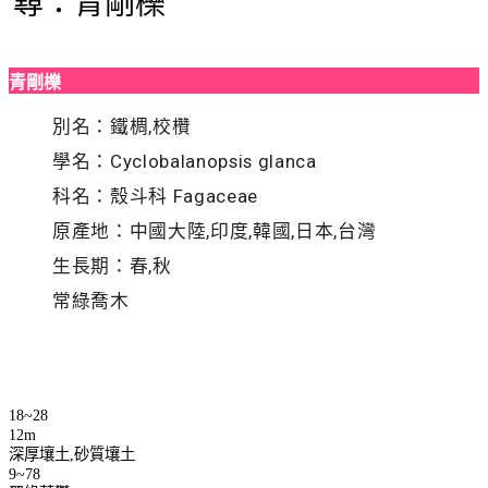
尋：青剛櫟
青剛櫟
別名：鐵椆,校欑
學名：Cyclobalanopsis glanca
科名：殼斗科 Fagaceae
原產地：中國大陸,印度,韓國,日本,台灣
生長期：春,秋
常綠喬木
18~28
12m
深厚壤土,砂質壤土
9~78