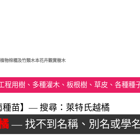
植物
棕櫚及竹類
木本花卉
觀賞樹木
工程用樹、多種灌木、板根樹、草皮、各種種
種苗】— 搜尋：萊特氏越橘
橘
— 找不到名稱、別名或學