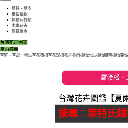
草籽‧草皮
蔓性植物
棕櫚及竹類
木本花卉
觀賞樹木
台灣花卉圖鑑
夏雨種苗
草籽‧草皮
一年生草花
宿根草花
球根花卉
多肉植物
水生植物
觀葉植物
蔓性
羅漢松、
台灣花卉圖鑑【夏雨
搜尋：萊特氏越