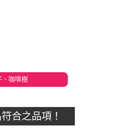
子、咖啡樹
黃金風鈴木
黃金風鈴木
白水木、
羅漢松
名符合之品項！