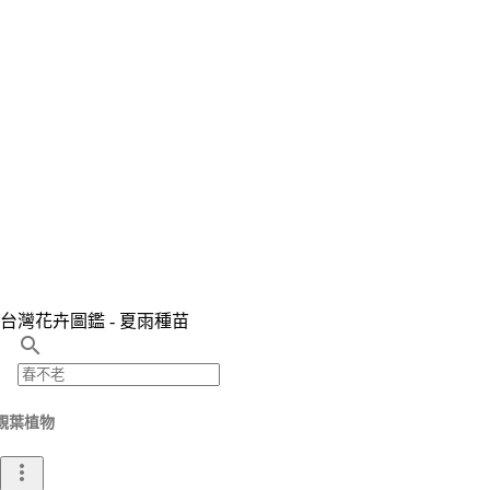
台灣花卉圖鑑 - 夏雨種苗
search
觀葉植物
more_vert