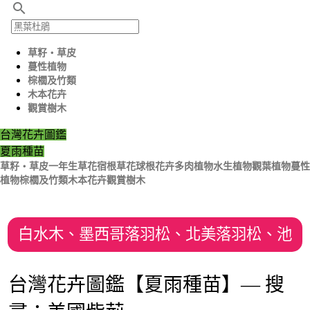
search
草籽‧草皮
蔓性植物
棕櫚及竹類
木本花卉
觀賞樹木
台灣花卉圖鑑
夏雨種苗
草籽‧草皮
一年生草花
宿根草花
球根花卉
多肉植物
水生植物
觀葉植物
蔓性
植物
棕櫚及竹類
木本花卉
觀賞樹木
白水木、墨西哥落羽松、北美落羽松、池
杉、雞蛋花、緬梔、青龍珠
台灣花卉圖鑑【夏雨種苗】— 搜