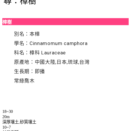
尋：樟樹
樟樹
別名：本樟
學名：Cinnamomum camphora
科名：樟科 Lauraceae
原產地：中國大陸,日本,琉球,台灣
生長期：即播
常綠喬木
18~30
20m
深厚壤土,砂質壤土
10~7