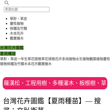
search
草籽‧草皮
蔓性植物
棕櫚及竹類
木本花卉
觀賞樹木
台灣花卉圖鑑
夏雨種苗
草籽‧草皮
一年生草花
宿根草花
球根花卉
多肉植物
水生植物
觀葉植物
蔓性
植物
棕櫚及竹類
木本花卉
觀賞樹木
羅漢松、工程用樹、多種灌木、板根樹、草
皮、各種種子、咖啡樹
台灣花卉圖鑑【夏雨種苗】— 搜